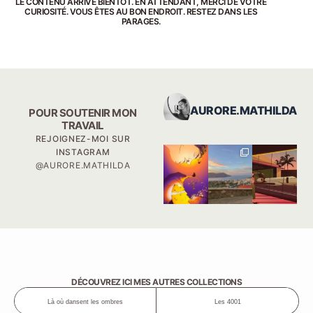
LE CONTENU ARRIVE BIENTÔT. EN ATTENDANT, MERCI DE VOTRE
CURIOSITÉ. VOUS ÊTES AU BON ENDROIT. RESTEZ DANS LES
PARAGES.
AURORE.MATHILDA
POUR SOUTENIR MON
TRAVAIL
REJOIGNEZ-MOI SUR
INSTAGRAM
@AURORE.MATHILDA
DÉCOUVREZ ICI MES AUTRES COLLECTIONS
Là où dansent les ombres
Les 4001