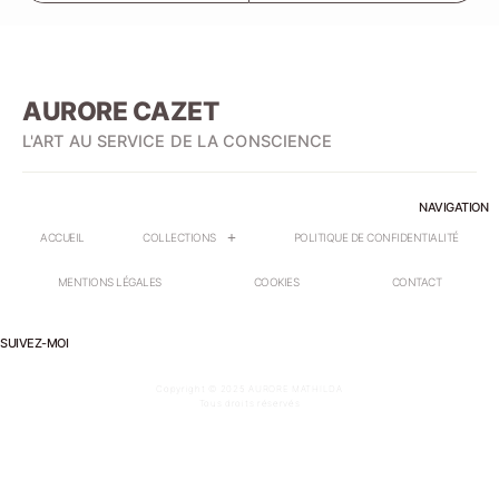
AURORE CAZET
L'ART AU SERVICE DE LA CONSCIENCE
NAVIGATION
ACCUEIL
COLLECTIONS
POLITIQUE DE CONFIDENTIALITÉ
MENTIONS LÉGALES
COOKIES
CONTACT
SUIVEZ-MOI
Copyright © 2025 AURORE MATHILDA
Tous droits réservés