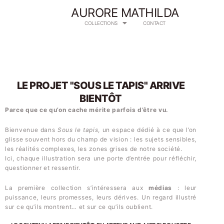
Aller
AURORE MATHILDA
au
COLLECTIONS
CONTACT
contenu
LE PROJET "SOUS LE TAPIS" ARRIVE
BIENTÔT
Parce que ce qu’on cache mérite parfois d’être vu.
Bienvenue dans
Sous le tapis
, un espace dédié à ce que l’on
glisse souvent hors du champ de vision : les sujets sensibles,
les réalités complexes, les zones grises de notre société.
Ici, chaque illustration sera une porte d’entrée pour réfléchir,
questionner et ressentir.
La première collection s’intéressera aux
médias
: leur
puissance, leurs promesses, leurs dérives. Un regard illustré
sur ce qu’ils montrent… et sur ce qu’ils oublient.